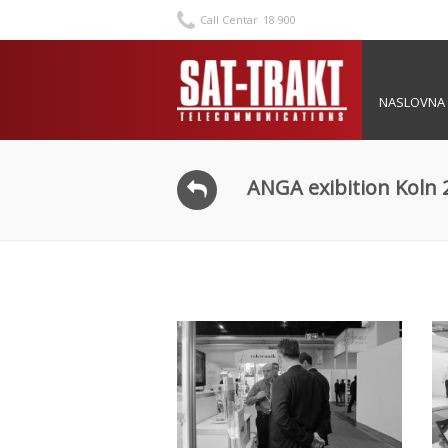
Call Centar
18 900
NASLOVNA
ANGA exibition Koln 