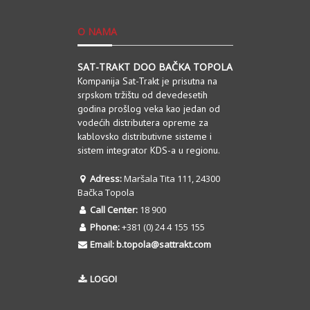
O NAMA
SAT-TRAKT DOO BAČKA TOPOLA
Kompanija Sat-Trakt je prisutna na
srpskom tržištu od devedesetih
godina prošlog veka kao jedan od
vodećih distributera opreme za
kablovsko distributivne sisteme i
sistem integrator KDS-a u regionu.
Adress:
Maršala Tita 111, 24300
Bačka Topola
Call Center:
18 900
Phone:
+381 (0) 24 4 155 155
Email:
b.topola@sattrakt.com
LOGOI