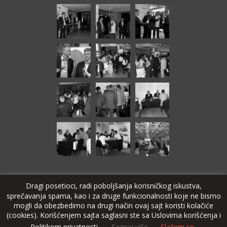
Dragi posetioci, radi poboljšanja korisničkog iskustva,
sprečavanja spama, kao i za druge funkcionalnosti koje ne bismo
© Copyright 2024 SAT-TRAKT DOO Bačka Topola
mogli da obezbedimo na drugi način ovaj sajt koristi kolačiće
(cookies). Korišćenjem sajta saglasni ste sa Uslovima korišćenja i
stcable.tv
alarmsystems.rs
echolite.com
Politikom privatnosti.
Saznaj više
Slažem se