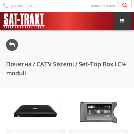
Call Centar
18 900
YOUR CONNECTION
Почетна
/
CATV Sistemi
/ Set-Top Box i CI+
moduli