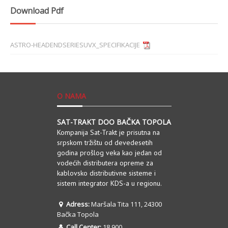
Download Pdf
ASTRO-HEADENDSERIESUVX_SPECIFIKACIJE
O NAMA
SAT-TRAKT DOO BAČKA TOPOLA
Kompanija Sat-Trakt je prisutna na
srpskom tržištu od devedesetih
godina prošlog veka kao jedan od
vodećih distributera opreme za
kablovsko distributivne sisteme i
sistem integrator KDS-a u regionu.
Adress:
Maršala Tita 111, 24300
Bačka Topola
Call Center:
18 900