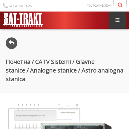
Call Centar
18 900
YOUR CONNECTION
Почетна
/
CATV Sistemi
/
Glavne
stanice
/
Analogne stanice
/ Astro analogna
stanica